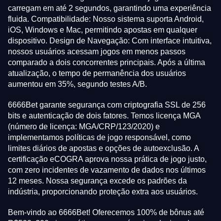
carregam em até 2 segundos, garantindo uma experiência
fluida. Compatibilidade: Nosso sistema suporta Android,
iOS, Windows e Mac, permitindo apostas em qualquer
dispositivo. Design de Navegação: Com interface intuitiva,
nossos usuários acessam jogos em menos passos
comparado a dois concorrentes principais. Após a última
atualização, o tempo de permanência dos usuários
aumentou em 35%, segundo testes A/B.
6666Bet garante segurança com criptografia SSL de 256
bits e autenticação de dois fatores. Temos licença MGA
(número de licença: MGA/CRP/123/2020) e
implementamos políticas de jogo responsável, como
limites diários de apostas e opções de autoexclusão. A
certificação eCOGRA aprova nossa prática de jogo justo,
com zero incidentes de vazamento de dados nos últimos
12 meses. Nossa segurança excede os padrões da
indústria, proporcionando proteção extra aos usuários.
Bem-vindo ao 6666Bet! Oferecemos 100% de bônus até